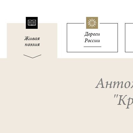
Дороги
Живая
России
поэзия
Антол
"Кр